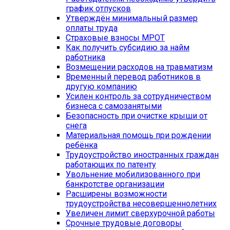
график отпусков
Утверждён минимальный размер
оплаты труда
Страховые взносы МРОТ
Как получить субсидию за найм
работника
Возмещении расходов на травматизм
Временный перевод работников в
другую компанию
Усилен контроль за сотрудничеством
бизнеса с самозанятыми
Безопасность при очистке крыши от
снега
Материальная помощь при рождении
ребёнка
Трудоустройство иностранных граждан
работающих по патенту
Увольнение мобилизованного при
банкротстве организации
Расширены возможности
трудоустройства несовершеннолетних
Увеличен лимит сверхурочной работы
Срочные трудовые договоры