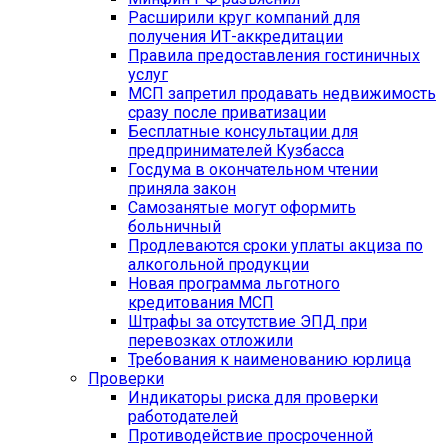
Расширили круг компаний для
получения ИТ-аккредитации
Правила предоставления гостиничных
услуг
МСП запретил продавать недвижимость
сразу после приватизации
Бесплатные консультации для
предпринимателей Кузбасса
Госдума в окончательном чтении
приняла закон
Самозанятые могут оформить
больничный
Продлеваются сроки уплаты акциза по
алкогольной продукции
Новая программа льготного
кредитования МСП
Штрафы за отсутствие ЭПД при
перевозках отложили
Требования к наименованию юрлица
Проверки
Индикаторы риска для проверки
работодателей
Противодействие просроченной