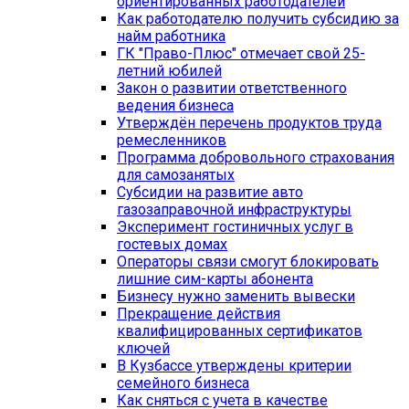
ориентированных работодателей
Как работодателю получить субсидию за
найм работника
ГК "Право-Плюс" отмечает свой 25-
летний юбилей
Закон о развитии ответственного
ведения бизнеса
Утверждён перечень продуктов труда
ремесленников
Программа добровольного страхования
для самозанятых
Субсидии на развитие авто
газозаправочной инфраструктуры
Эксперимент гостиничных услуг в
гостевых домах
Операторы связи смогут блокировать
лишние сим-карты абонента
Бизнесу нужно заменить вывески
Прекращение действия
квалифицированных сертификатов
ключей
В Кузбассе утверждены критерии
семейного бизнеса
Как сняться с учета в качестве