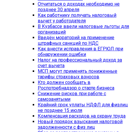
Отчитаться о доходах необходимо не
позднее 30 апреля
Как работнику получать налоговый
вычет у работодателя
В Кузбассе ввели налоговые льготы для
организаций
Введён мораторий на применение
штрафных санкций по НДС
Как внести исправления в ЕГРЮЛ при
обнаружении ошибки
Налог на профессиональный доход за
счет вычета
МСП могут применять пониженные
тарифы страховых взносов
Кто должен сообщать в
Роспотребнадзор о старте бизнеса
Снижение рисков при работе с
самозанятыми
Крайний срок уплаты НДФЛ для физлиц
не позднее 15 июля
Компенсация расходов на охрану труда
Новый порядок взыскания налоговой
задолженности с физ лиц