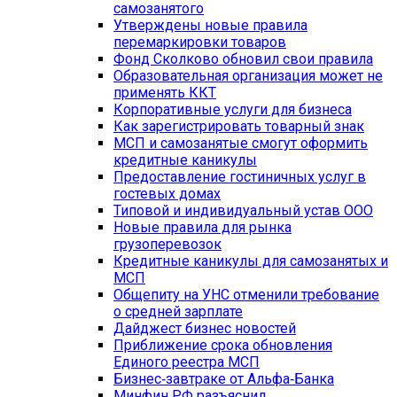
самозанятого
Утверждены новые правила
перемаркировки товаров
Фонд Сколково обновил свои правила
Образовательная организация может не
применять ККТ
Корпоративные услуги для бизнеса
Как зарегистрировать товарный знак
МСП и самозанятые смогут оформить
кредитные каникулы
Предоставление гостиничных услуг в
гостевых домах
Типовой и индивидуальный устав OOO
Новые правила для рынка
грузоперевозок
Кредитные каникулы для самозанятых и
МСП
Общепиту на УНС отменили требование
о средней зарплате
Дайджест бизнес новостей
Приближение срока обновления
Единого реестра МСП
Бизнес‑завтраке от Альфа‑Банка
Минфин РФ разъяснил