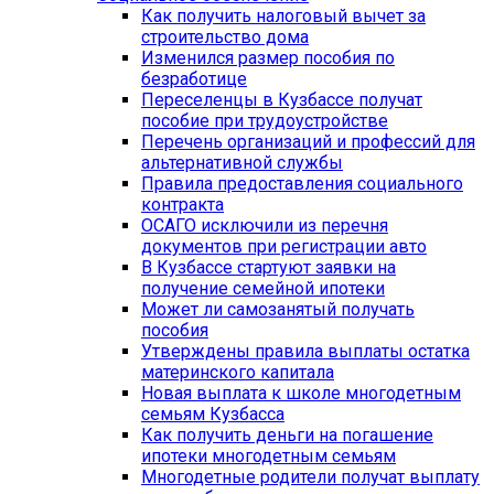
Как получить налоговый вычет за
строительство дома
Изменился размер пособия по
безработице
Переселенцы в Кузбассе получат
пособие при трудоустройстве
Перечень организаций и профессий для
альтернативной службы
Правила предоставления социального
контракта
ОСАГО исключили из перечня
документов при регистрации авто
В Кузбассе стартуют заявки на
получение семейной ипотеки
Может ли самозанятый получать
пособия
Утверждены правила выплаты остатка
материнского капитала
Новая выплата к школе многодетным
семьям Кузбасса
Как получить деньги на погашение
ипотеки многодетным семьям
Многодетные родители получат выплату