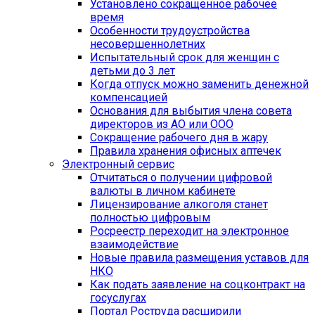
Установлено сокращенное рабочее
время
Особенности трудоустройства
несовершеннолетних
Испытательный срок для женщин с
детьми до 3 лет
Когда отпуск можно заменить денежной
компенсацией
Основания для выбытия члена совета
директоров из АО или ООО
Сокращение рабочего дня в жару
Правила хранения офисных аптечек
Электронный сервис
Отчитаться о получении цифровой
валюты в личном кабинете
Лицензирование алкоголя станет
полностью цифровым
Росреестр переходит на электронное
взаимодействие
Новые правила размещения уставов для
НКО
Как подать заявление на соцконтракт на
госуслугах
Портал Роструда расширили