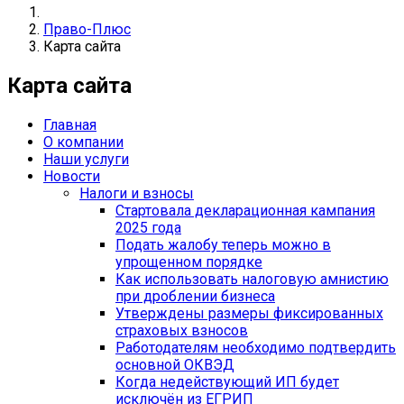
Право-Плюс
Карта сайта
Карта сайта
Главная
О компании
Наши услуги
Новости
Налоги и взносы
Стартовала декларационная кампания
2025 года
Подать жалобу теперь можно в
упрощенном порядке
Как использовать налоговую амнистию
при дроблении бизнеса
Утверждены размеры фиксированных
страховых взносов
Работодателям необходимо подтвердить
основной ОКВЭД
Когда недействующий ИП будет
исключён из ЕГРИП