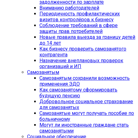
задолженности по зарплате
Вниманию работодателей
Периодичность профилактических
визитов контролёров к бизнесу
Cоблюдение требований в сфере
защиты прав потребителей
Новые правила выезда за границу детей
до 14 лет
Как бизнесу проверить самозанятого
контрагента
Назначение внеплановых проверок
организаций и ИП
Самозанятым
Самозанятым сохранили возможность
применения ЭДО
Как самозанятому сформировать
будущую пенсию
Добровольное социальное страхование
для самозанятых
Самозанятые могут получать пособие по
больничному
Могут ли иностранные граждане стать
самозанятыми
Социальное обеспечение